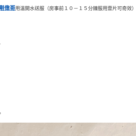
剛偉哥
用溫開水送服（房事前１０－１５分鐘服用壹片可奇效
．
。