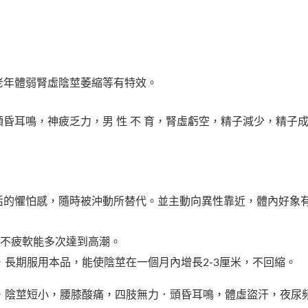
老年體弱腎虛陰莖萎縮等有特效。
昏耳鳴，神疲乏力，男 性 不 育，腎虛虧空，精子減少，精子
活的懼怕感，隨時被沖動所替代。並主動向異性靠近，體內好象
不疲軟能多次達到高潮。
，長期服用本品，能使陰莖在一個月內增長2-3厘米，不回縮。
，陰莖短小，腰膝酸痛，四肢無力．頭昏耳鳴，體虛盜汗，夜尿