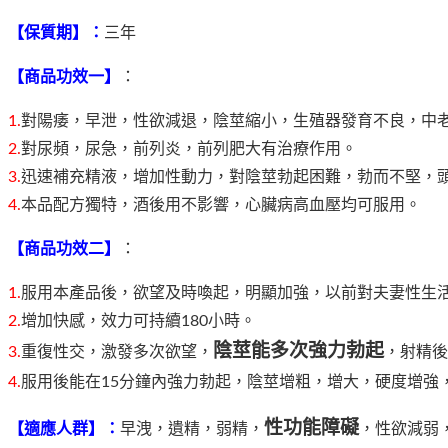
【保質期】：
三年
【商品功效一】
：
1.
對陽痿，早泄，性欲減退，陰莖縮小，生殖器發育不良，中
2.
對尿頻，尿急，前列炎，前列肥大有治療作用。
3.
迅速補充精液，增加性動力，對陰莖勃起困難，勃而不堅，頭
4.
本品配方獨特，酒後用不影響，心臟病高血壓均可服用。
【商品功效二】
：
1.
服用本產品後，欲望及時喚起，明顯加強，以前對夫妻性生
2.
增加快感，效力可持續180小時。
陰莖能多次強力勃起
3.
重復性交，激發多次欲望，
，射精後
4.
服用後能在15分鐘內強力勃起，陰莖增粗，增大，硬度增強
性功能障礙
【適應人群】：
早洩，遺精，弱精，
，性欲減弱