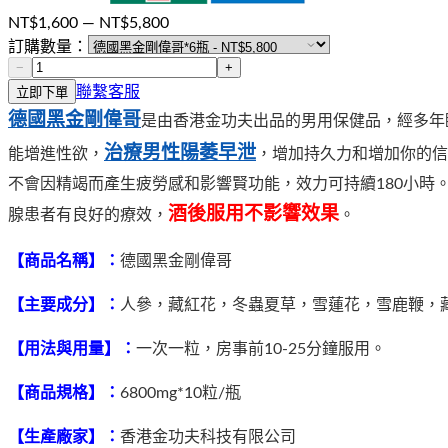
NT$
1,600
— NT$
5,800
訂購數量：
−
+
聯繫客服
立即下單
德國黑金剛偉哥
是由香港金功夫出品的男用保健品，經多年
治療男性陽萎早泄
能增進性欲，
，增加持久力和增加你的信
不會因精竭而產生疲勞感和影響賢功能，效力可持續180小
酒後服用不影響效果
腺患者有良好的療效，
。
【商品名稱】：
德國黑金剛偉哥
【主要成分】：
人參，藏紅花，冬蟲夏草，雪蓮花，雪鹿鞭，
【用法與用量】：
一次一粒，房事前10-25分鐘服用。
【商品規格】：
6800mg*10粒/瓶
【生產廠家】：
香港金功夫科技有限公司