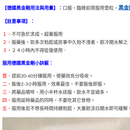
黑金
【德國黑金剛用法與用量】：
口服，臨睡前限服用壹粒，
【註意事項】：
１，
不可急於求成，超量服用
２，
服藥後，如多次勃起或房事中久勃不洩者，飲冷開水解之
３，
２４小時內不得從復使用．
服用德國黑金剛小訣竅：
壹、
提前20-60分鐘服用，使藥效充分吸收。
二、
飯後2-3小時服用，效果最佳，不要飯後即服。
三、
將藥品嚼啐，用小半杯水送服，飲水不宜過多。
四、
服用延時藥品的同時，不要吃其它食物。
五、
服用後若不想長時間持續勃起，大量飲涼白開水即可緩解