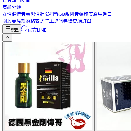
首頁
熱門商品
商品分類
女性催情春藥
男性壯陽補腎
GB系列春藥
印度原裝進口
關於藥局
部落格
查詢訂單
諮詢建議
查詢訂單
官方LINE
選單