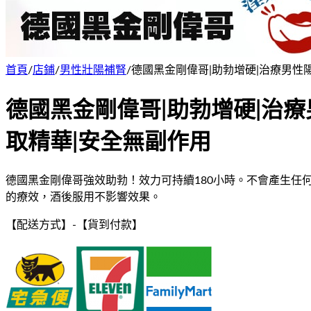
首頁
/
店鋪
/
男性壯陽補腎
/
德國黑金剛偉哥|助勃增硬|治療男性
德國黑金剛偉哥|助勃增硬|治療
取精華|安全無副作用
德國黑金剛偉哥強效助勃！效力可持續180小時。不會產生
的療效，酒後服用不影響效果。
【配送方式】
-
【貨到付款】