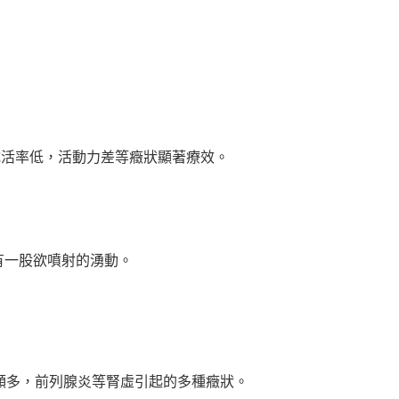
成活率低，活動力差等癥狀顯著療效。
有一股欲噴射的湧動。
頻多，前列腺炎等腎虛引起的多種癥狀。