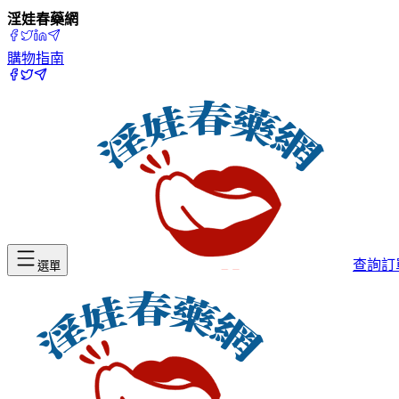
淫娃春藥網
購物指南
查詢訂
選單