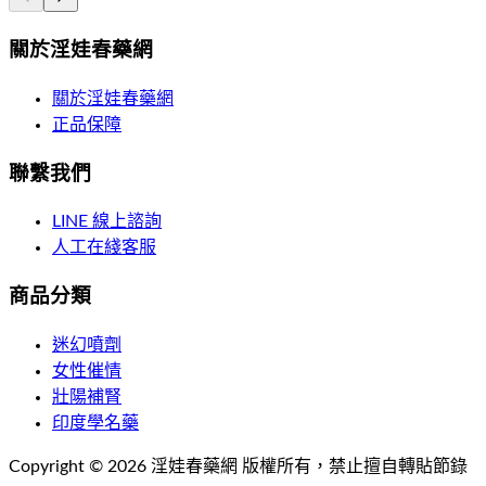
關於淫娃春藥網
關於淫娃春藥網
正品保障
聯繫我們
LINE 線上諮詢
人工在綫客服
商品分類
迷幻噴劑
女性催情
壯陽補腎
印度學名藥
Copyright ©
2026
淫娃春藥網
版權所有，禁止擅自轉貼節錄