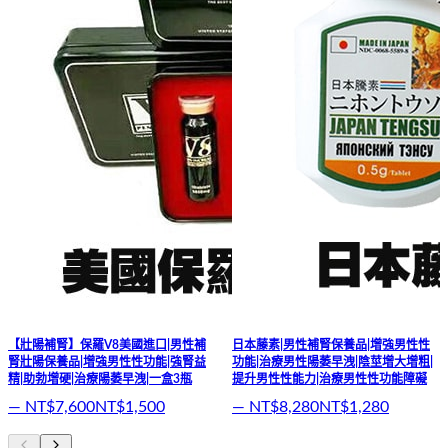
【壯陽補腎】保羅V8美國進口|男性補
日本藤素|男性補腎保養品|增強男性性
腎壯陽保養品|增強男性性功能|強腎益
功能|治療男性陽萎早洩|陰莖增大增粗|
精|助勃增硬|治療陽萎早洩|一盒3瓶
提升男性性能力|治療男性性功能障礙
—
NT$7,600
NT$1,500
—
NT$8,280
NT$1,280