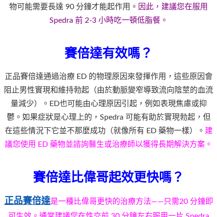
物可能需要長達 90 分鐘才能起作用。
因此，建議您在服用
Spedra 前 2-3 小時吃一頓低脂餐。
賽倍達有效嗎？
正品賽倍達通過治療 ED 的物理原因來發揮作用，這些原因會
阻止男性實現和維持勃起（由於動脈變窄導致流向陰莖的血流
量減少）。ED也可能由心理原因引起，例如表現焦慮或抑
鬱。如果症狀是心理上的，Spedra 可能有助於實現勃起，但
在這些情況下它並不那麼成功（就像所有 ED 藥物一樣）。
建
議您使用 ED 藥物並諮詢醫生或治療師以獲得長期解決方案。
賽倍達比偉哥起效更快嗎？
正品
賽倍達
是一種比偉哥更快的治療方法——只需20 分鐘即
可生效。通常建議您在性交前 30 分鐘左右服用一片 Spedra