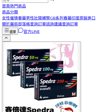
首頁
熱門商品
商品分類
女性催情春藥
男性壯陽補腎
GB系列春藥
印度原裝進口
關於藥局
部落格
查詢訂單
諮詢建議
查詢訂單
官方LINE
選單